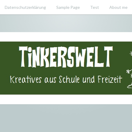
Datenschutzerklärung
Sample Page
Test
About me
swelt – Krea