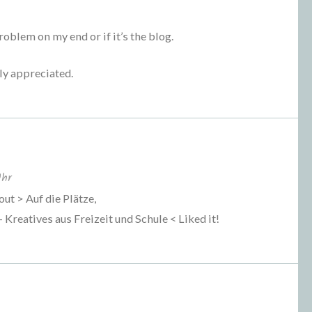
 problem on my end or if it’s the blog.
ly appreciated.
Uhr
out > Auf die Plätze,
 Kreatives aus Freizeit und Schule < Liked it!