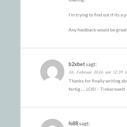
I’m trying to find out if its a
Any feedback would be great
b2xbet
sagt:
26. Februar 2026 um 12:39 
Thanks for finally writing ab
fertig …. LOS! – Tinkerswelt –
hi88
sagt: