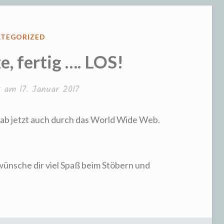
eizeit und S
FFENTLICHT
TEGORIZED
e, fertig …. LOS!
ht am
17. Januar 2017
st ab jetzt auch durch das World Wide Web.
wünsche dir viel Spaß beim Stöbern und