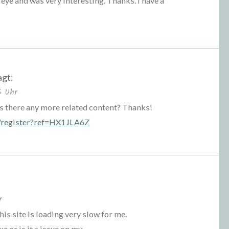
eye and was very interesting. Thanks. I have a
agt:
6 Uhr
 is there any more related content? Thanks!
o/register?ref=HX1JLA6Z
r
his site is loading very slow for me.
ue or is it a issue on my