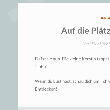
Fr
VERÖ
UNCA
IN
Auf die Plätz
Veröffentlic
Da ist sie nun. Die kleine Kerstin tapp
*Juhu*
Wenn du Lust hast, schau dich um! Ich 
Entdecken!