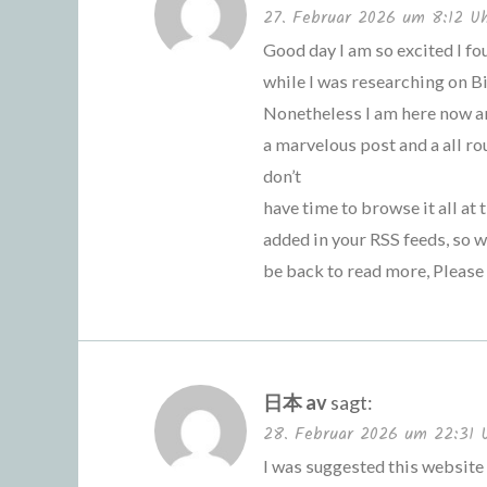
27. Februar 2026 um 8:12 U
Good day I am so excited I fo
while I was researching on B
Nonetheless I am here now and
a marvelous post and a all rou
don’t
have time to browse it all at
added in your RSS feeds, so wh
be back to read more, Please
日本 av
sagt:
28. Februar 2026 um 22:31 
I was suggested this website