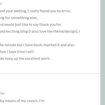
hr
und your weblog, I really found you by error,
ing for something else,
 would just like to say thank you for
nd exciting blog (I also love the theme/design), I
 the minute but I have book-marked it and also
en I have time I will
 do keep up the excellent work.
Uhr
 by means of my cousin. I’m