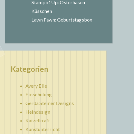
Stampin‘ Up: Osterhasen-
Küsschen
Lawn Fawn: Geburtstagsbox
Kategorien
Avery Elle
Einschulung
Gerda Steiner Designs
Heindesign
Katzelkraft
Kunstunterricht