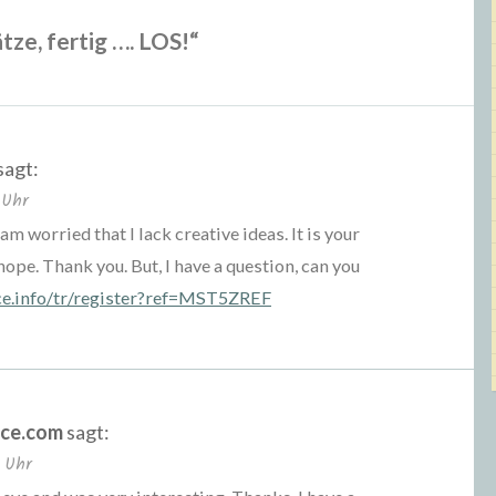
tze, fertig …. LOS!
“
sagt:
 Uhr
am worried that I lack creative ideas. It is your
hope. Thank you. But, I have a question, can you
ce.info/tr/register?ref=MST5ZREF
ce.com
sagt:
 Uhr