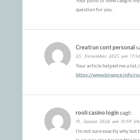
Your point of view caught my 
question for you.
Creati un cont personal
s
25. Dezember 2025 um 17:4
Your article helped me a lot,
https://www.binance.info/r
rooli casino login
sagt:
19. Januar 2026 um 10:49 Uh
I’m not sure exactly why but t
Is anyone else having this iss