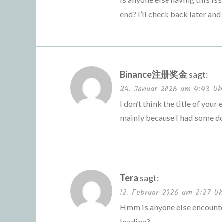
end? I’ll check back later and 
Binance注册奖金
sagt:
24. Januar 2026 um 4:43 Uh
I don’t think the title of your
mainly because I had some dou
Tera
sagt:
12. Februar 2026 um 2:27 U
Hmm is anyone else encounte
loading?