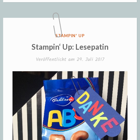
VERÖFFENTLICHT
STAMPIN' UP
IN
Stampin‘ Up: Lesepatin
Veröffentlicht am
29. Juli 2017