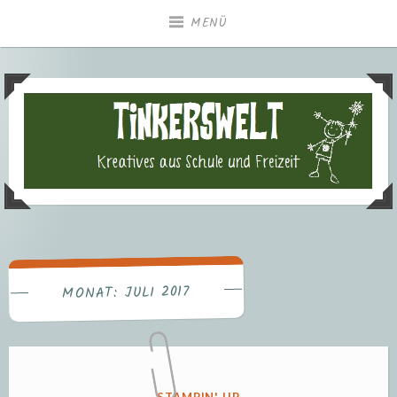
Zum
MENÜ
Inhalt
springen
Tinkerswelt – Kreatives aus
Freizeit und Schule
JULI 2017
MONAT:
VERÖFFENTLICHT