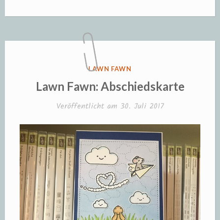
Halloween-
Swap“
VERÖFFENTLICHT
LAWN FAWN
IN
Lawn Fawn: Abschiedskarte
Veröffentlicht am
30. Juli 2017