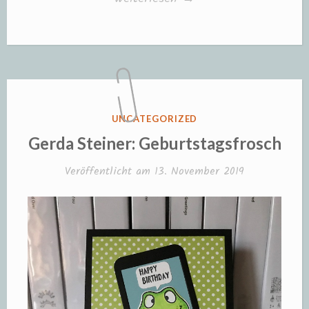
Steiner:
Taschentuchverpackung“
VERÖFFENTLICHT
UNCATEGORIZED
IN
Gerda Steiner: Geburtstagsfrosch
Veröffentlicht am
13. November 2019