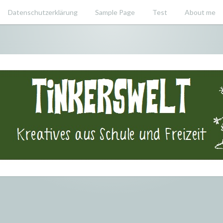
Datenschutzerklärung
Sample Page
Test
About me
swelt – Krea