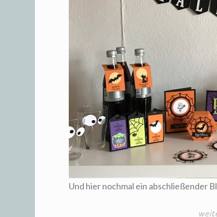
Und hier nochmal ein abschließender Bl
„Sta
weit