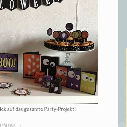
ick auf das gesamte Party-Projekt!
mpin‘
erlesen
→