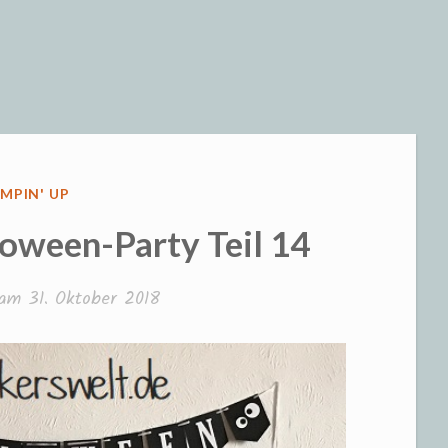
eizeit und S
ÖFFENTLICHT
MPIN' UP
loween-Party Teil 14
t am
31. Oktober 2018