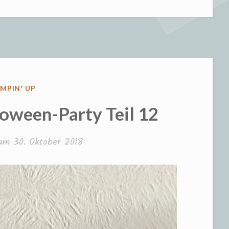
oween-
y
ÖFFENTLICHT
MPIN' UP
loween-Party Teil 12
 am
30. Oktober 2018