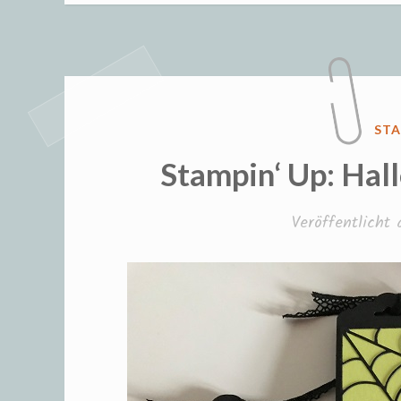
Hall
Part
Teil
12“
VER
STA
IN
Stampin‘ Up: Hal
Veröffentlicht