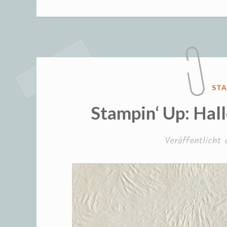
Hall
Part
Teil
13“
VER
STA
IN
Stampin‘ Up: Hal
Veröffentlicht