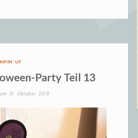
oween-
y
ÖFFENTLICHT
MPIN' UP
loween-Party Teil 13
t am
31. Oktober 2018