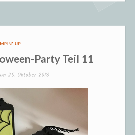
oween-
y
ÖFFENTLICHT
MPIN' UP
loween-Party Teil 11
 am
25. Oktober 2018