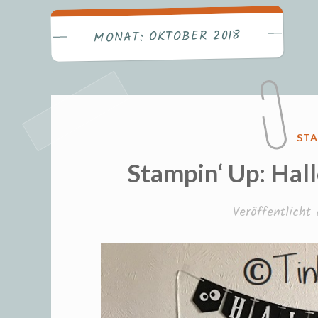
Fr
OKTOBER 2018
MONAT:
VER
STA
IN
Stampin‘ Up: Hal
Veröffentlich