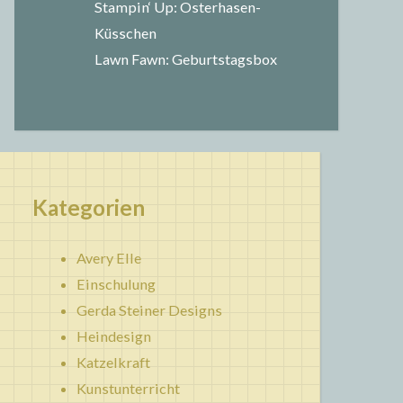
Stampin‘ Up: Osterhasen-
Küsschen
Lawn Fawn: Geburtstagsbox
Kategorien
Avery Elle
Einschulung
Gerda Steiner Designs
Heindesign
Katzelkraft
Kunstunterricht