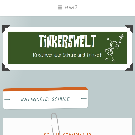
Zum
MENÜ
Inhalt
springen
Tinkerswelt – Kreatives aus
Freizeit und Schule
SCHULE
KATEGORIE:
VERÖFFENTLICHT