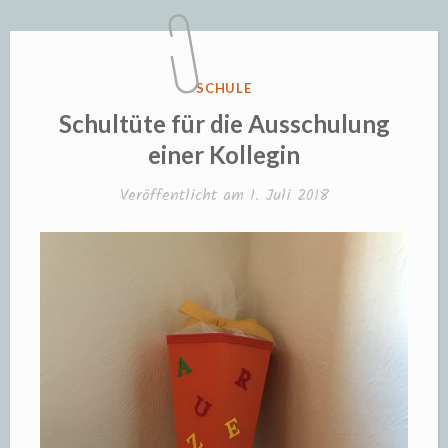
VERÖFFENTLICHT
SCHULE
IN
Schultüte für die Ausschulung
einer Kollegin
Veröffentlicht am
1. Juli 2018