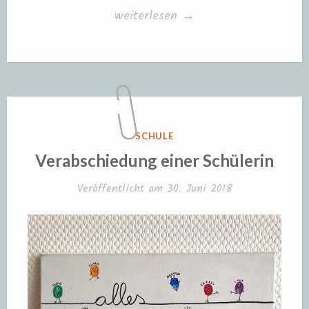
„Schultüte
weiterlesen
→
für
die
Ausschulung
einer
Kollegin“
VERÖFFENTLICHT
SCHULE
IN
Verabschiedung einer Schülerin
Veröffentlicht am
30. Juni 2018