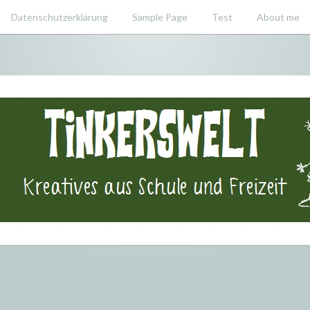
Datenschutzerklärung
Sample Page
Test
About me
swelt – Krea