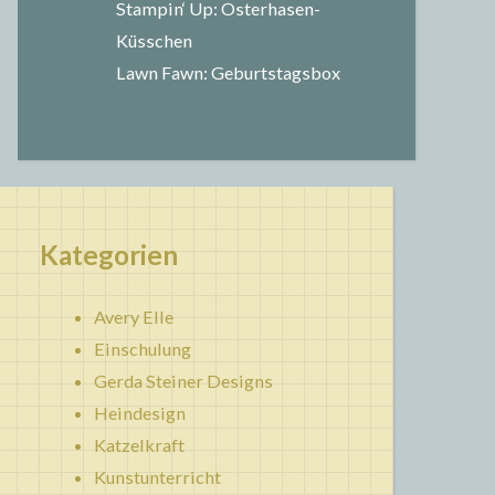
Stampin‘ Up: Osterhasen-
Küsschen
Lawn Fawn: Geburtstagsbox
Kategorien
Avery Elle
Einschulung
Gerda Steiner Designs
Heindesign
Katzelkraft
Kunstunterricht