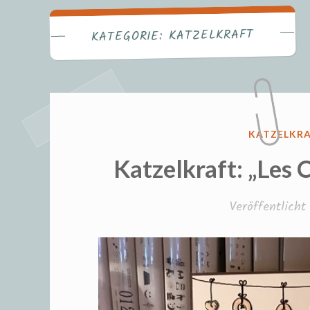
Fr
KATZELKRAFT
KATEGORIE:
VERÖFFENT
KATZELKR
IN
Katzelkraft: „Les 
Veröffentlich