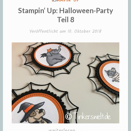
STAMPIN' UP
IN
Stampin‘ Up: Halloween-Party
Teil 8
Veröffentlicht am
10. Oktober 2018
„Stampin‘
weiterlesen
→