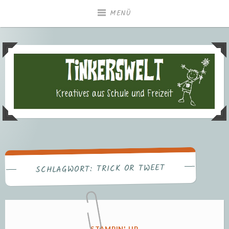
Zum
MENÜ
Inhalt
springen
Tinkerswelt – Kreatives aus
Freizeit und Schule
TRICK OR TWEET
SCHLAGWORT:
VERÖFFENTLICHT