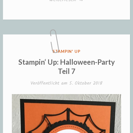
Up:
Halloween-
Party
Teil
8“
VERÖFFENTLICHT
STAMPIN' UP
IN
Stampin‘ Up: Halloween-Party
Teil 7
Veröffentlicht am
5. Oktober 2018