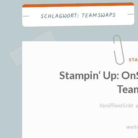
Fr
TEAMSWAPS
SCHLAGWORT:
VER
STA
IN
Stampin‘ Up: On
Tea
Veröffentlicht
„Sta
weit
Up: