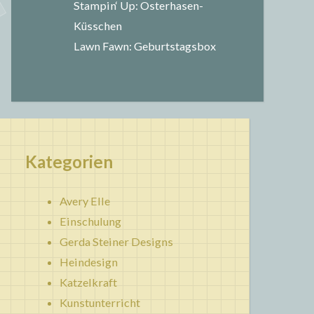
Stampin‘ Up: Osterhasen-
Küsschen
Lawn Fawn: Geburtstagsbox
Kategorien
Avery Elle
Einschulung
Gerda Steiner Designs
Heindesign
Katzelkraft
Kunstunterricht