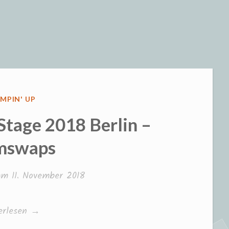
eizeit und S
ÖFFENTLICHT
MPIN' UP
Stage 2018 Berlin –
mswaps
 am
11. November 2018
mpin‘
erlesen
→