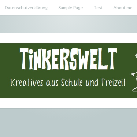
Datenschutzerklärung
Sample Page
Test
About me
swelt – Krea