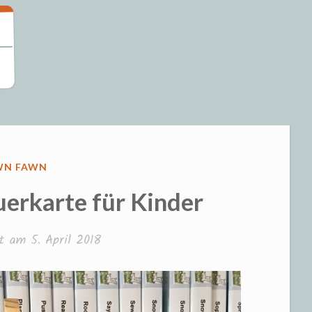
eizeit und S
RÖFFENTLICHT
WN FAWN
erkarte für Kinder
ht am
5. April 2018