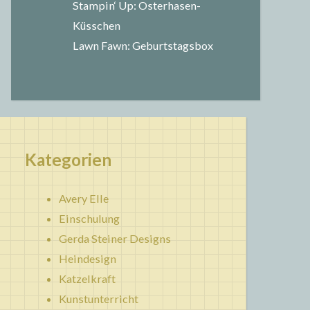
Stampin‘ Up: Osterhasen-
Küsschen
Lawn Fawn: Geburtstagsbox
Kategorien
Avery Elle
Einschulung
Gerda Steiner Designs
Heindesign
Katzelkraft
Kunstunterricht