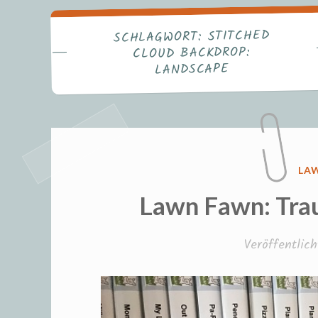
Fr
STITCHED
SCHLAGWORT:
CLOUD BACKDROP:
LANDSCAPE
VE
LA
IN
Lawn Fawn: Trau
Veröffentlic