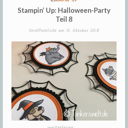
STAMPIN' UP
IN
Stampin‘ Up: Halloween-Party
Teil 8
Veröffentlicht am
10. Oktober 2018
„Stampin‘
weiterlesen
→