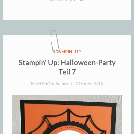
Up:
Halloween-
Party
Teil
8“
VERÖFFENTLICHT
STAMPIN' UP
IN
Stampin‘ Up: Halloween-Party
Teil 7
Veröffentlicht am
5. Oktober 2018