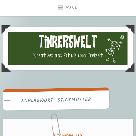
Zum
MENÜ
Inhalt
springen
Tinkerswelt – Kreatives aus
Freizeit und Schule
STICKMUSTER
SCHLAGWORT:
VERÖFFENTLICHT