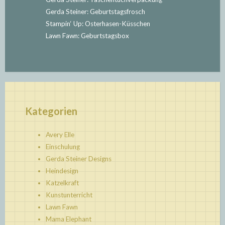
Gerda Steiner: Geburtstagsfrosch
Stampin‘ Up: Osterhasen-Küsschen
Lawn Fawn: Geburtstagsbox
Kategorien
Avery Elle
Einschulung
Gerda Steiner Designs
Heindesign
Katzelkraft
Kunstunterricht
Lawn Fawn
Mama Elephant