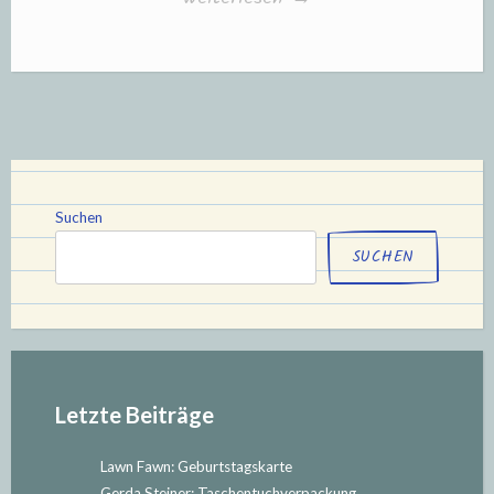
Bilderrahmen
als
Spardose“
Suchen
SUCHEN
Letzte Beiträge
Lawn Fawn: Geburtstagskarte
Gerda Steiner: Taschentuchverpackung