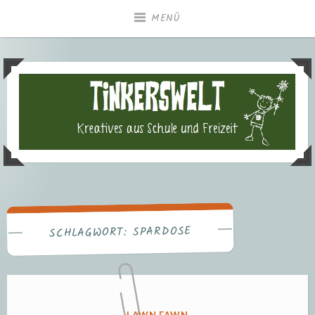
Zum
MENÜ
Inhalt
springen
Tinkerswelt – Kreatives aus
Freizeit und Schule
SPARDOSE
SCHLAGWORT:
VERÖFFENTLICHT