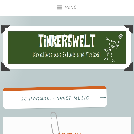
Zum
MENÜ
Inhalt
springen
Tinkerswelt – Kreatives aus
Freizeit und Schule
SHEET MUSIC
SCHLAGWORT:
VERÖFFENTLICHT