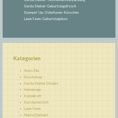
Gerda Steiner: Geburtstagsfrosch
Stampin‘ Up: Osterhasen-Küsschen
Lawn Fawn: Geburtstagsbox
Kategorien
Avery Elle
Einschulung
Gerda Steiner Designs
Heindesign
Katzelkraft
Kunstunterricht
Lawn Fawn
Mama Elephant