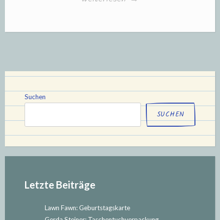
Up:
weihnachtliche
Geschenkboxen“
Suchen
SUCHEN
Letzte Beiträge
Lawn Fawn: Geburtstagskarte
Gerda Steiner: Taschentuchverpackung