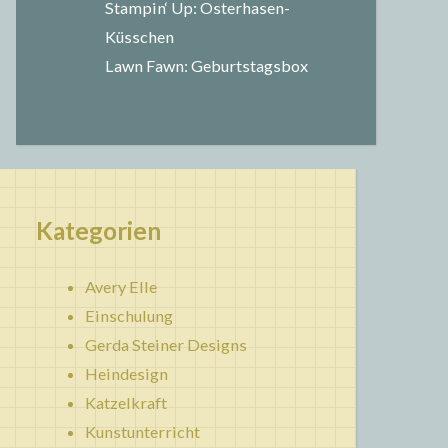
Stampin‘ Up: Osterhasen-
Küsschen
Lawn Fawn: Geburtstagsbox
Kategorien
Avery Elle
Einschulung
Gerda Steiner Designs
Heindesign
Katzelkraft
Kunstunterricht