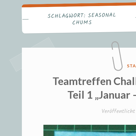
Fr
SEASONAL
SCHLAGWORT:
CHUMS
VER
STA
IN
Teamtreffen Chal
Teil 1 „Januar
Veröffentlich