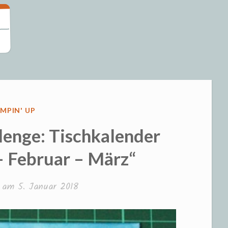
eizeit und S
ÖFFENTLICHT
MPIN' UP
lenge: Tischkalender
 – Februar – März“
t am
5. Januar 2018