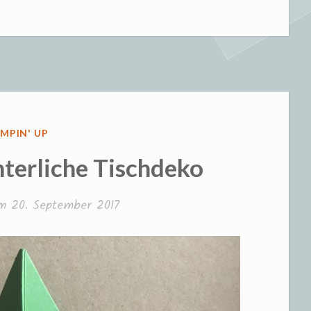
lenge:
hkalender
uar
ÖFFENTLICHT
MPIN' UP
uar
nterliche Tischdeko
z““
am
20. September 2017