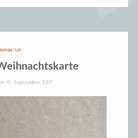
erliche
hdeko“
ÖFFENTLICHT
MPIN' UP
 Weihnachtskarte
 am
19. September 2017