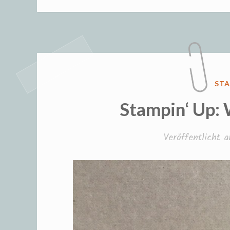
wint
Tisc
VER
STA
IN
Stampin‘ Up:
Veröffentlicht