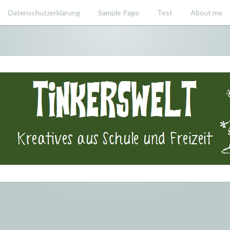
Datenschutzerklärung
Sample Page
Test
About me
swelt – Krea