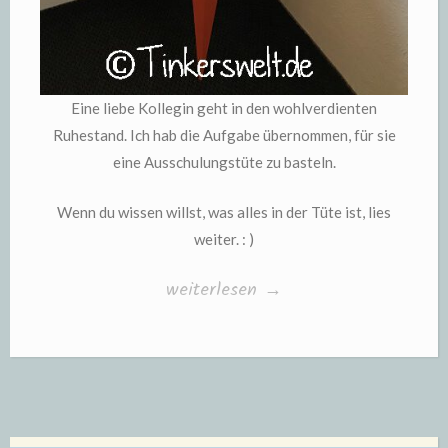
Eine liebe Kollegin geht in den wohlverdienten
Ruhestand. Ich hab die Aufgabe übernommen, für sie
eine Ausschulungstüte zu basteln.
Wenn du wissen willst, was alles in der Tüte ist, lies
weiter. : )
„Schultüte
weiterlesen
→
für
die
Ausschulung
einer