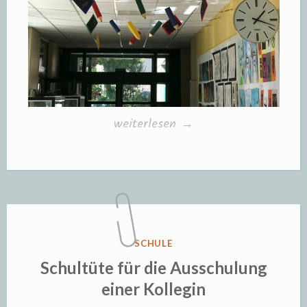
„Schulhaus-
weiterlesen
→
Deko
zur
Einschulung“
VERÖFFENTLICHT
SCHULE
IN
Schultüte für die Ausschulung
einer Kollegin