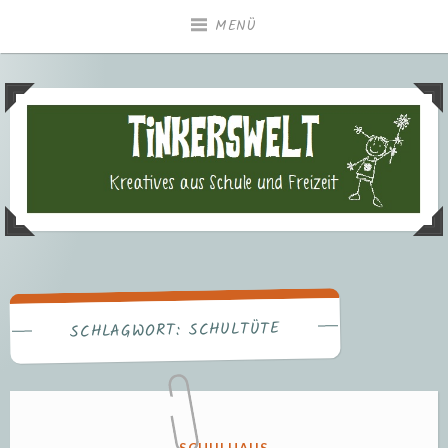
Zum
MENÜ
Inhalt
springen
Tinkerswelt – Kreatives aus
Freizeit und Schule
SCHULTÜTE
SCHLAGWORT:
VERÖFFENTLICHT