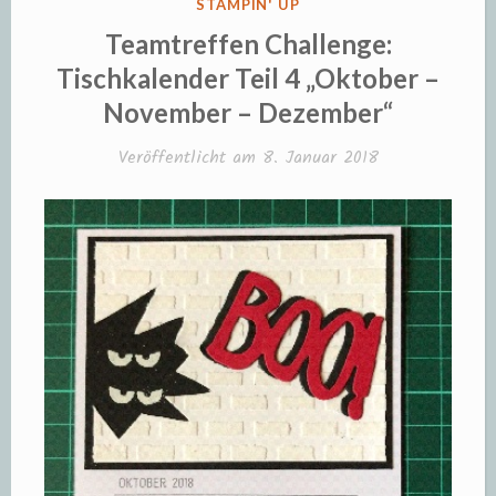
VERÖFFENTLICHT
STAMPIN' UP
IN
Teamtreffen Challenge:
Tischkalender Teil 4 „Oktober –
November – Dezember“
Veröffentlicht am
8. Januar 2018