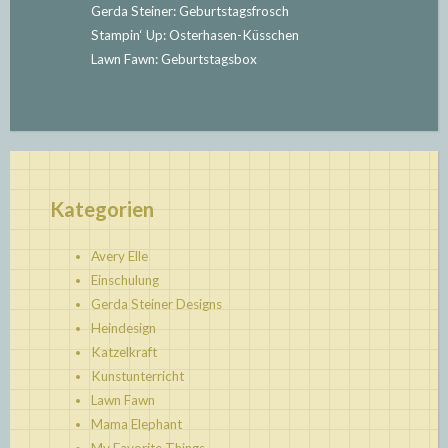
Gerda Steiner: Geburtstagsfrosch
Stampin‘ Up: Osterhasen-Küsschen
Lawn Fawn: Geburtstagsbox
Kategorien
Avery Elle
Einschulung
Gerda Steiner Designs
Heindesign
Katzelkraft
Kunstunterricht
Lawn Fawn
Mama Elephant
My Favorite Things