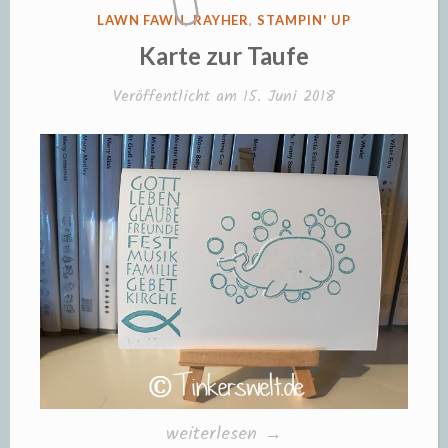
VERÖFFENTLICHT
LAWN FAWN
,
RAYHER
,
STAMPIN' UP
IN
Karte zur Taufe
Veröffentlicht am
15. Juni 2018
„Karte
weiterlesen
→