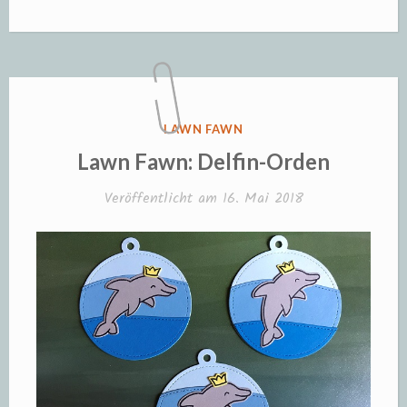
VERÖFFENTLICHT
LAWN FAWN
IN
Lawn Fawn: Delfin-Orden
Veröffentlicht am
16. Mai 2018