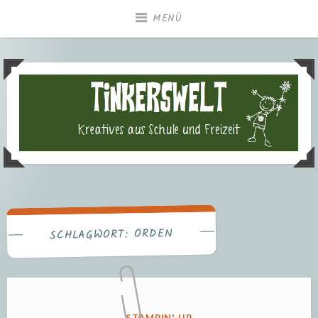
Zum
MENÜ
Inhalt
springen
Tinkerswelt – Kreatives aus
Freizeit und Schule
ORDEN
SCHLAGWORT:
VERÖFFENTLICHT