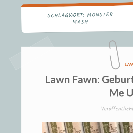
Fr
MONSTER
SCHLAGWORT:
MASH
VE
LA
IN
Lawn Fawn: Geburt
Me U
Veröffentlic