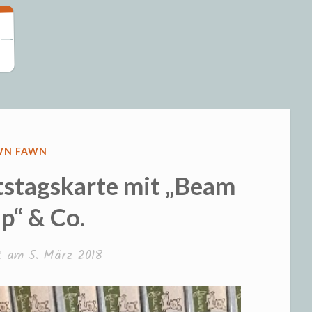
eizeit und S
RÖFFENTLICHT
WN FAWN
stagskarte mit „Beam
p“ & Co.
ht am
5. März 2018