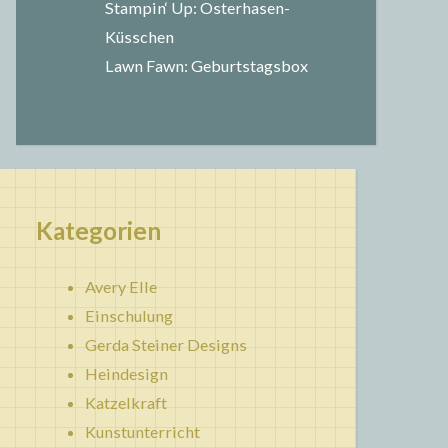
Stampin‘ Up: Osterhasen-
Küsschen
Lawn Fawn: Geburtstagsbox
Kategorien
Avery Elle
Einschulung
Gerda Steiner Designs
Heindesign
Katzelkraft
Kunstunterricht