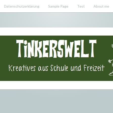
Datenschutzerklärung
Sample Page
Test
About me
swelt – Krea