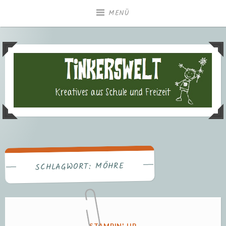
Zum
MENÜ
Inhalt
springen
Tinkerswelt – Kreatives aus
Freizeit und Schule
MÖHRE
SCHLAGWORT:
VERÖFFENTLICHT