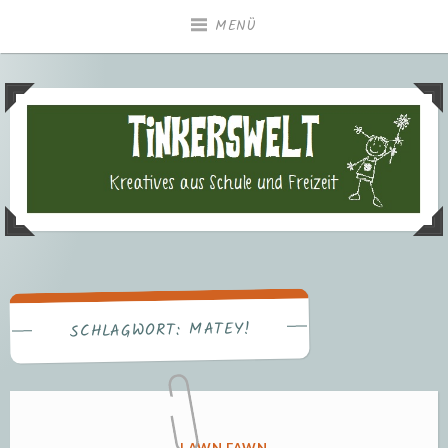
Zum
MENÜ
Inhalt
springen
Tinkerswelt – Kreatives aus
Freizeit und Schule
MATEY!
SCHLAGWORT:
VERÖFFENTLICHT