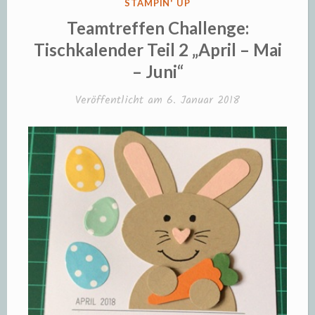
VERÖFFENTLICHT
STAMPIN' UP
IN
Teamtreffen Challenge:
Tischkalender Teil 2 „April – Mai
– Juni“
Veröffentlicht am
6. Januar 2018