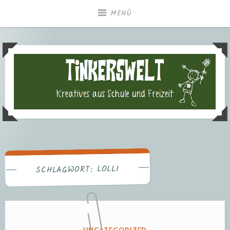
Zum
MENÜ
Inhalt
springen
Tinkerswelt – Kreatives aus
Freizeit und Schule
LOLLI
SCHLAGWORT:
VERÖFFENTLICHT