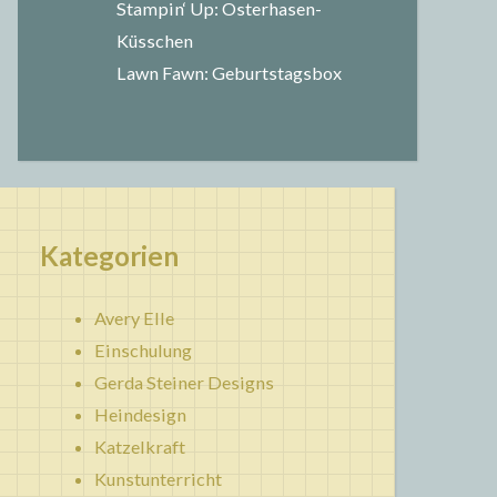
Stampin‘ Up: Osterhasen-
Küsschen
Lawn Fawn: Geburtstagsbox
Kategorien
Avery Elle
Einschulung
Gerda Steiner Designs
Heindesign
Katzelkraft
Kunstunterricht