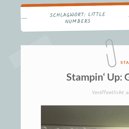
Fr
LITTLE
SCHLAGWORT:
NUMBERS
VER
STA
IN
Stampin‘ Up: 
Veröffentlicht