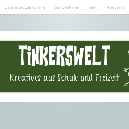
Datenschutzerklärung
Sample Page
Test
About me
swelt – Krea