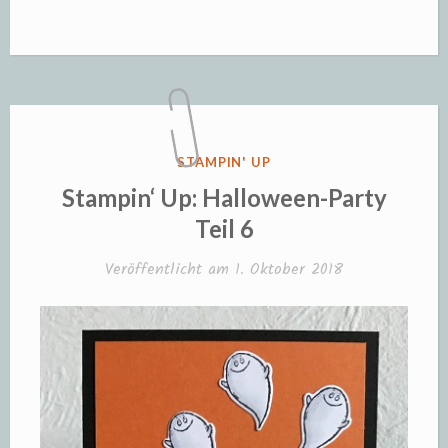
Up:
Halloween-
Party
Teil
7“
VERÖFFENTLICHT
STAMPIN' UP
IN
Stampin‘ Up: Halloween-Party
Teil 6
Veröffentlicht am
1. Oktober 2018