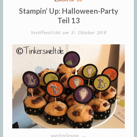
STAMPIN' UP
IN
Stampin‘ Up: Halloween-Party
Teil 13
Veröffentlicht am
31. Oktober 2018
„Stampin‘
weiterlesen
→