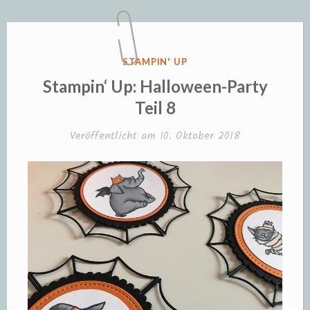
Teil
9“
VERÖFFENTLICHT
STAMPIN' UP
IN
Stampin‘ Up: Halloween-Party
Teil 8
Veröffentlicht am
10. Oktober 2018