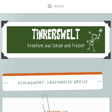
Zum
MENÜ
Inhalt
springen
Tinkerswelt – Kreatives aus
Freizeit und Schule
LAGENWEISE KREISE
SCHLAGWORT:
VERÖFFENTLICHT