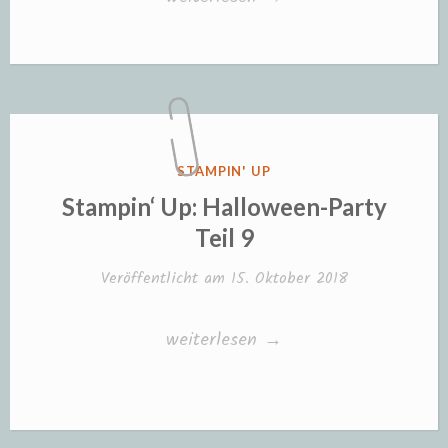
Up:
Halloween-
Party
Teil
13“
VERÖFFENTLICHT
STAMPIN' UP
IN
Stampin‘ Up: Halloween-Party
Teil 9
Veröffentlicht am
15. Oktober 2018
„Stampin‘
weiterlesen
→
Up:
Halloween-
Party