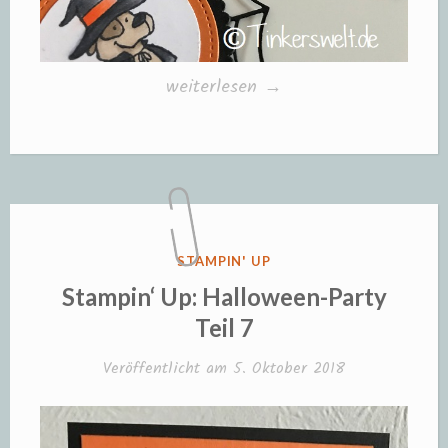
„Stampin‘
weiterlesen
→
Up:
Halloween-
Party
Teil
8“
VERÖFFENTLICHT
STAMPIN' UP
IN
Stampin‘ Up: Halloween-Party
Teil 7
Veröffentlicht am
5. Oktober 2018