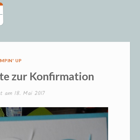
eizeit und S
ÖFFENTLICHT
MPIN' UP
te zur Konfirmation
cht am
18. Mai 2017