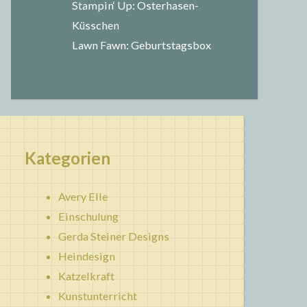
Stampin‘ Up: Osterhasen-
Küsschen
Lawn Fawn: Geburtstagsbox
Kategorien
Avery Elle
Einschulung
Gerda Steiner Designs
Heindesign
Katzelkraft
Kunstunterricht