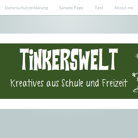
Datenschutzerklärung
Sample Page
Test
About me
swelt – Krea