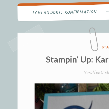
Fr
KONFIRMATION
SCHLAGWORT:
VER
STA
IN
Stampin‘ Up: Kar
Veröffentli