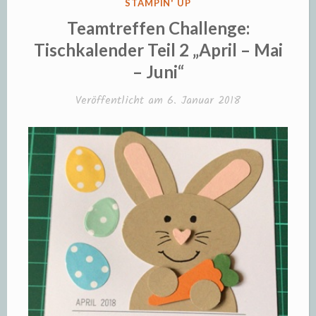
VERÖFFENTLICHT
STAMPIN' UP
IN
Teamtreffen Challenge:
Tischkalender Teil 2 „April – Mai
– Juni“
Veröffentlicht am
6. Januar 2018