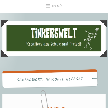
Zum
MENÜ
Inhalt
springen
Tinkerswelt – Kreatives aus
Freizeit und Schule
IN WORTE GEFASST
SCHLAGWORT:
VERÖFFENTLICHT