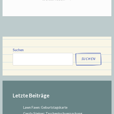
Up:
herbstliche
Geschenkbox“
Suchen
SUCHEN
Letzte Beiträge
Lawn Fawn: Geburtstagskarte
Gerda Steiner: Taschentuchverpackung