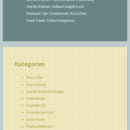
Gerda Steiner: Geburtstagsfrosch
Stampin‘ Up: Osterhasen-Küsschen
Lawn Fawn: Geburtstagsbox
Kategorien
Avery Elle
Einschulung
Gerda Steiner Designs
Heindesign
Katzelkraft
Kunstunterricht
Lawn Fawn
Mama Elephant