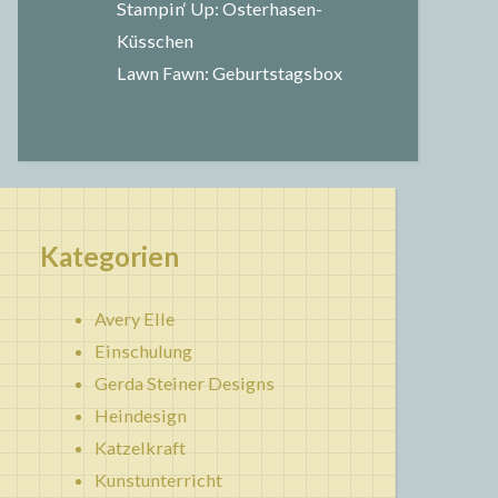
Stampin‘ Up: Osterhasen-
Küsschen
Lawn Fawn: Geburtstagsbox
Kategorien
Avery Elle
Einschulung
Gerda Steiner Designs
Heindesign
Katzelkraft
Kunstunterricht