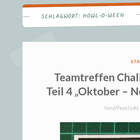
Fr
HOWL-O-WEEN
SCHLAGWORT:
VER
STA
IN
Teamtreffen Chal
Teil 4 „Oktober –
Veröffentlich