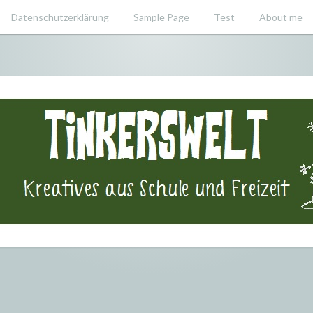
Datenschutzerklärung
Sample Page
Test
About me
swelt – Krea