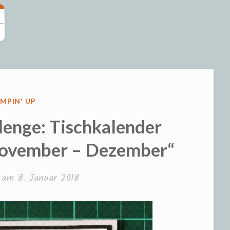
eizeit und S
ÖFFENTLICHT
MPIN' UP
lenge: Tischkalender
 November – Dezember“
t am
8. Januar 2018