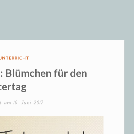
eizeit und S
FENTLICHT
UNTERRICHT
: Blümchen für den
tertag
cht am
10. Juni 2017