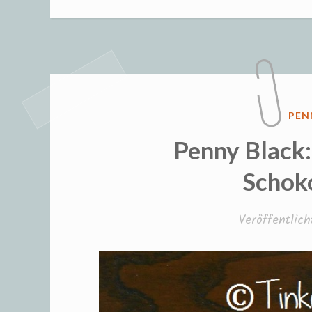
Vate
„Gril
Guts
VER
PEN
IN
Penny Black:
Schok
Veröffentlic