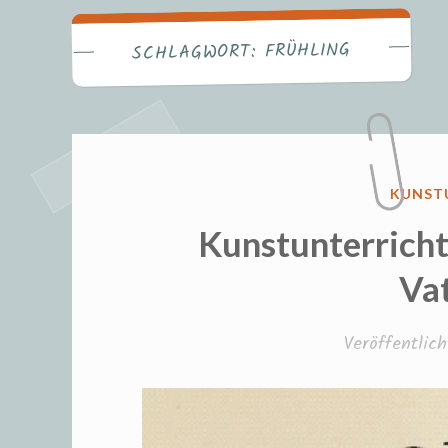
Fr
FRÜHLING
SCHLAGWORT:
VERÖF
KUNST
IN
Kunstunterricht
Va
Veröffentli