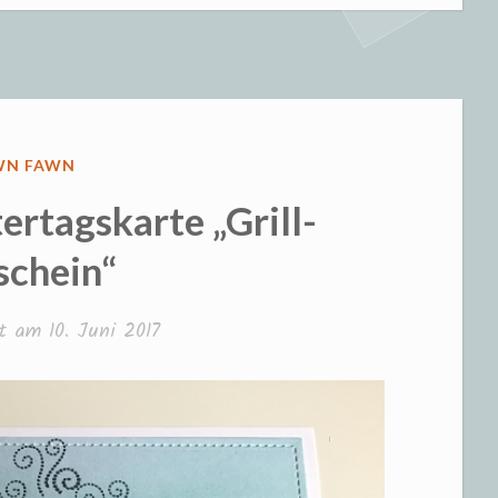
rtag“
RÖFFENTLICHT
WN FAWN
rtagskarte „Grill-
schein“
cht am
10. Juni 2017