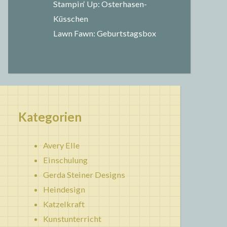
Stampin‘ Up: Osterhasen-
Küsschen
Lawn Fawn: Geburtstagsbox
Kategorien
Avery Elle
Einschulung
Gerda Steiner Designs
Heindesign
Katzelkraft
Kunstunterricht