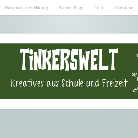
Datenschutzerklärung
Sample Page
Test
About me
swelt – Krea