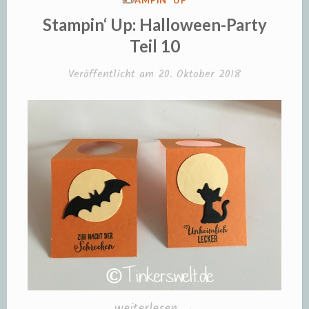
STAMPIN' UP
IN
Stampin‘ Up: Halloween-Party
Teil 10
Veröffentlicht am
20. Oktober 2018
„Stampin‘
weiterlesen
→