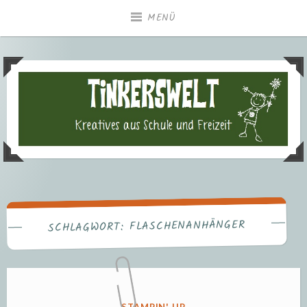
Zum
MENÜ
Inhalt
springen
Tinkerswelt – Kreatives aus
Freizeit und Schule
FLASCHENANHÄNGER
SCHLAGWORT:
VERÖFFENTLICHT