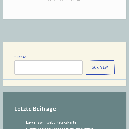
Up:
Halloween-
Party
Teil
10“
Suchen
SUCHEN
Letzte Beiträge
Lawn Fawn: Geburtstagskarte
Gerda Steiner: Taschentuchverpackung