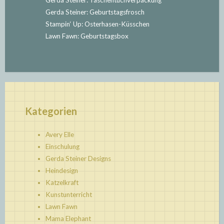
Gerda Steiner: Geburtstagsfrosch
Stampin‘ Up: Osterhasen-Küsschen
Lawn Fawn: Geburtstagsbox
Kategorien
Avery Elle
Einschulung
Gerda Steiner Designs
Heindesign
Katzelkraft
Kunstunterricht
Lawn Fawn
Mama Elephant