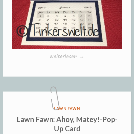
„Lawn
weiterlesen
→
Fawn:
Duh-
Nuh-
Kalender“
VERÖFFENTLICHT
LAWN FAWN
IN
Lawn Fawn: Ahoy, Matey!-Pop-
Up Card