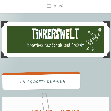
Zum
MENÜ
Inhalt
springen
Tinkerswelt – Kreatives aus
Freizeit und Schule
DUH-NUH
SCHLAGWORT:
VERÖFFENTLICHT