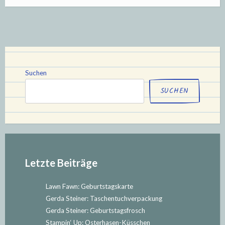
Ahoy,
Matey!-
Pop-
Up
Card“
Suchen
SUCHEN
Letzte Beiträge
Lawn Fawn: Geburtstagskarte
Gerda Steiner: Taschentuchverpackung
Gerda Steiner: Geburtstagsfrosch
Stampin‘ Up: Osterhasen-Küsschen