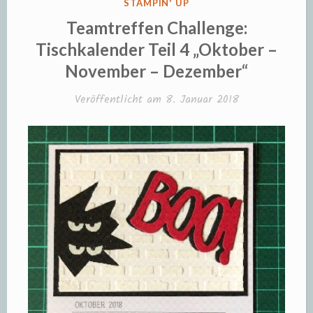
VERÖFFENTLICHT
STAMPIN' UP
IN
Teamtreffen Challenge:
Tischkalender Teil 4 „Oktober –
November – Dezember“
Veröffentlicht am
8. Januar 2018