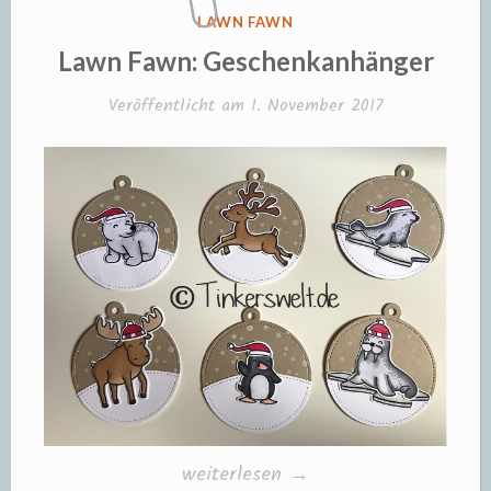
VERÖFFENTLICHT
LAWN FAWN
IN
Lawn Fawn: Geschenkanhänger
Veröffentlicht am
1. November 2017
„Lawn
weiterlesen
→