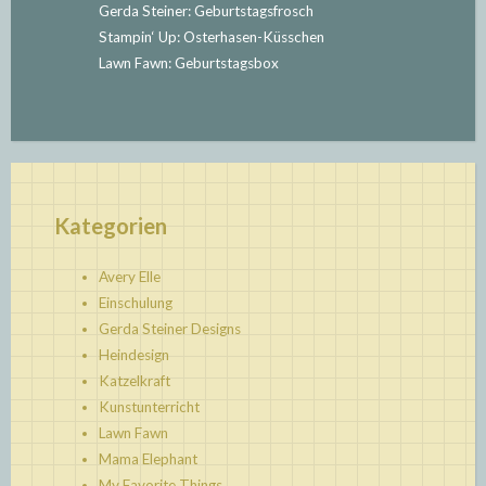
Gerda Steiner: Geburtstagsfrosch
Stampin‘ Up: Osterhasen-Küsschen
Lawn Fawn: Geburtstagsbox
Kategorien
Avery Elle
Einschulung
Gerda Steiner Designs
Heindesign
Katzelkraft
Kunstunterricht
Lawn Fawn
Mama Elephant
My Favorite Things