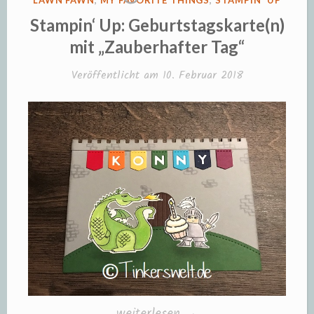
LAWN FAWN
,
MY FAVORITE THINGS
,
STAMPIN' UP
IN
Stampin‘ Up: Geburtstagskarte(n)
mit „Zauberhafter Tag“
Veröffentlicht am
10. Februar 2018
„Stampin‘
weiterlesen
→