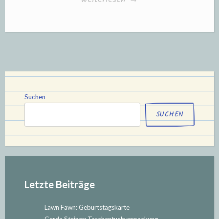
Up:
Geburtstagskarte(n)
mit
„Zauberhafter
Tag““
Suchen
SUCHEN
Letzte Beiträge
Lawn Fawn: Geburtstagskarte
Gerda Steiner: Taschentuchverpackung