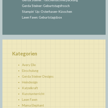
Gerda Steiner: Geburtstagsfrosch
Stampin‘ Up: Osterhasen-Küsschen
Lawn Fawn: Geburtstagsbox
Kategorien
Avery Elle
Einschulung
Gerda Steiner Designs
Heindesign
Katzelkraft
Kunstunterricht
Lawn Fawn
Mama Elephant