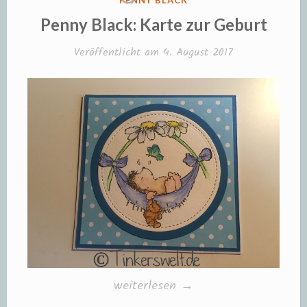
PENNY BLACK
IN
Penny Black: Karte zur Geburt
Veröffentlicht am
4. August 2017
„Penny
weiterlesen
→