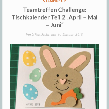
VERÖFFENTLICHT
STAMPIN' UP
IN
Teamtreffen Challenge:
Tischkalender Teil 2 „April – Mai
– Juni“
Veröffentlicht am
6. Januar 2018