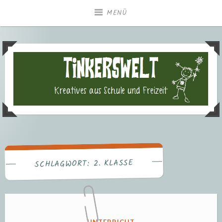
Zum
MENÜ
Inhalt
springen
Tinkerswelt – Kreatives aus
Freizeit und Schule
2. KLASSE
SCHLAGWORT:
VERÖFFENTLICHT